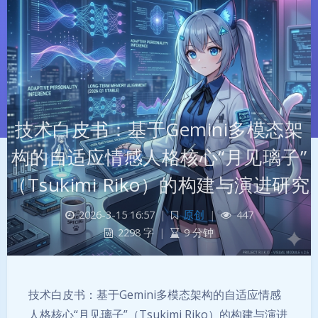
技术白皮书：基于Gemini多模态架
构的自适应情感人格核心“月见璃子”
（Tsukimi Riko）的构建与演进研究
2026-3-15 16:57
|
原创
|
447
2298 字
|
9 分钟
夜间模式
Sans Serif
Serif
技术白皮书：基于Gemini多模态架构的自适应情感
浅阴影
深阴影
人格核心“月见璃子”（Tsukimi Riko）的构建与演进