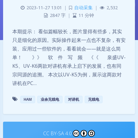
2023-11-27 13:01
|
自动采集
|
2,532
2847 字
|
11 分钟
本期提示： 看似篇幅较长，图片显得有些多，其实
只是细化的原因。实际操作起来一点也不复杂，有安
装、应用过一些软件的，看看就会——就是这么简
单！ 》》 软 件 写 频 《《 泉盛UV-
K5、UV-K6两款对讲机有承上启下的发展，也有同
夜间模式
宗同源的追溯。 本次以UV-K5为例，展示这两款对
讲机在PC…
Sans Serif
Serif
HAM
业余无线电
对讲机
无线电
浅阴影
深阴影
关闭
日落
暗化
灰度
CC BY-SA 4.0