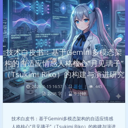
技术白皮书：基于Gemini多模态架
构的自适应情感人格核心“月见璃子”
（Tsukimi Riko）的构建与演进研究
2026-3-15 16:57
|
原创
|
445
2298 字
|
9 分钟
夜间模式
Sans Serif
Serif
技术白皮书：基于Gemini多模态架构的自适应情感
浅阴影
深阴影
人格核心“月见璃子”（Tsukimi Riko）的构建与演进