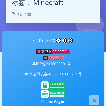
标签：
Minecraft
0 篇文章
CC BY-SA 4.0
夜间模式
Sans Serif
Serif
粤ICP备2026009801号-1
浅阴影
深阴影
粤公网安备44120202000774号
关闭
日落
暗化
灰度
Theme
Argon