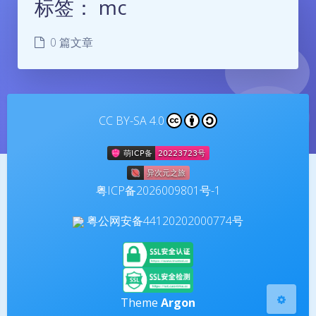
标签：
mc
0 篇文章
CC BY-SA 4.0
夜间模式
Sans Serif
Serif
粤ICP备2026009801号-1
浅阴影
深阴影
粤公网安备44120202000774号
关闭
日落
暗化
灰度
Theme
Argon