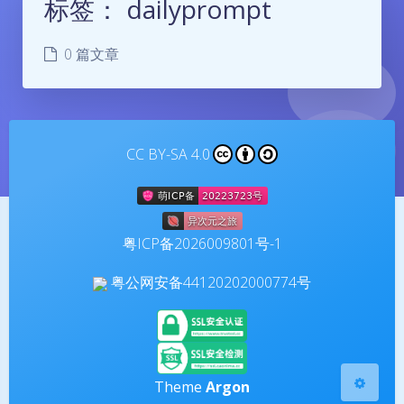
标签：
dailyprompt
0 篇文章
CC BY-SA 4.0
夜间模式
Sans Serif
Serif
粤ICP备2026009801号-1
浅阴影
深阴影
粤公网安备44120202000774号
关闭
日落
暗化
灰度
Theme
Argon