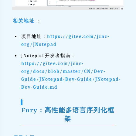
相关地址
：
项目地址：
https://gitee.com/jcnc-
org/JNotepad
JNotepad 开发者指南：
https://gitee.com/jcnc-
org/docs/blob/master/CN/Dev-
Guide/JNotepad-Dev-Guide/JNotepad-
Dev-Guide.md
Fury：高性能多语言序列化框
架