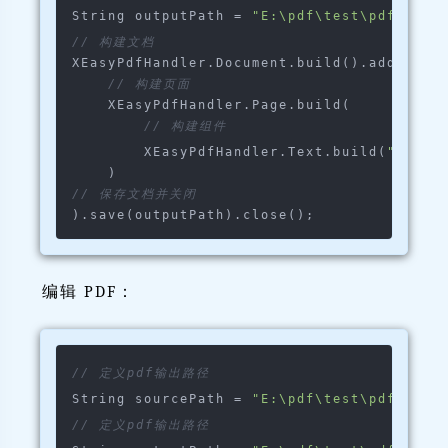
String outputPath = 
"E:\pdf\test\pdfbox\t
// 构建文档
XEasyPdfHandler.Document.build().addPage(

// 构建页面
    XEasyPdfHandler.Page.build(

// 构建组件
        XEasyPdfHandler.Text.build(
"文本内
// 保存文档并关闭
编辑 PDF：
// 定义pdf输出路径
String sourcePath = 
"E:\pdf\test\pdfbox\t
// 定义pdf输出路径