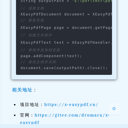
String outputPath = 
"E:\pdf\test\pdfbox\o
// 读取文档
// 获取页面
XEasyPdfPage page = document.getPageList(
// 创建文本组件
夜间模式
XEasyPdfText text = XEasyPdfHandler.Text.
// 将组件添加到页面
Sans Serif
Serif
// 保存文档并关闭
浅阴影
深阴影
关闭
日落
暗化
灰度
相关地址
：
项目地址：
https://x-easypdf.cn/
官网：
https://gitee.com/dromara/x-
easypdf